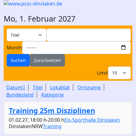
D
Mo, 1. Februar 2027
Month
Suchen
Zurücksetzen
Limit
Datum
Titel
Lokalität
Ortsname
Bundesland
Kategorie
Training 25m Disziplinen
01.02.27
, 18:00 h
-
20:00 h
Eis-Sporthalle Dinslaken
Dinslaken
NRW
Training