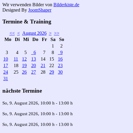
Wir verwenden Bilder von
Bilderkiste.de
Designed By
JoomShaper
Termine & Training
<<
<
August 2026
>
>>
Mo
Di
Mi
Do
Fr
Sa
So
1
2
3
4
5
6
7
8
9
10
11
12
13
14
15
16
17
18
19
20
21
22
23
24
25
26
27
28
29
30
31
nächste Termine
So, 9. August 2026
, 10:00 h
-
13:00 h
So, 9. August 2026
, 10:00 h
-
13:00 h
So, 9. August 2026
, 10:00 h
-
13:00 h